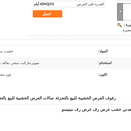
القدرة على العرض:
40HQ/15 أيام
اتصل
رة :
غيرة
المواد:
خشب، مع
استخدام:
سوبر ماركت، متجر، بقالة، 
اللون:
لون م
رفوف العرض الخشبية للبيع بالتجزئة
صالات العرض الخشبية للبيع بالتج
,
معدني خشب عرض رف عرض رف مينيسو