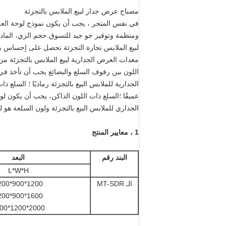
مصباح عرض جدار لبيع الملابس بالتجزئة
في نفس المتجر ، يجب أن يكون نموذج لوحة العرض
ومنظمة وتوفير جو جيد للتسوق.حجم الزي، الماد
لبيع الملابس تجارة التجزئة تحصل على إحساس با
معدات العرض الجدارية لبيع الملابس بالتجزئة م
اللون بين رفوف السلع والبضائع يجب أن تأخذ في ا
الجدارية للملابس البيع بالتجزئة رماديًا ؛ السلع
عميقًا ؛السلع ذات اللون الداكن، يجب أن يكون ل
الجداري للملابس البيع بالتجزئة ولون السلعة هو ل
1 ، معايير المنتج
البند رقم
البعد
L*W*H
الـ MT-SDR
1200*900*1200
1600*900*1200
2000*1200*1200