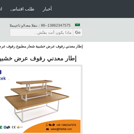
أخبار
طلب اقتباس
ات
86--13862347575
المبيعات والدعم الفنى：
Go
إطار معدني رفوف عرض خشبية شعار مطبوع رفوف عر
إطار معدني رفوف عرض خشبية