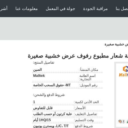
صل بنا
مراقبة الجودة
جولة في المعمل
معلومات عنا
أشرط
ض خشبية صغيرة
 شعار مطبوع رفوف عرض خشبية صغيرة
تفاصيل المنتج:
مكان المنشأ:
الصين
اسم العلامة
Malltek
التجارية:
رقم الموديل:
MT- حقوق السحب الخاصة
شروط الدفع والشحن:
الحد الأدنى لكمية:
1
الأسعار:
قابل للتفاوض
تفاصيل التغليف:
علبة كرتون أو حسب الطلب
وقت التسليم:
1HQ/15 أيام
شروط الدفع:
L/C، T/T، ويسترن يونيون