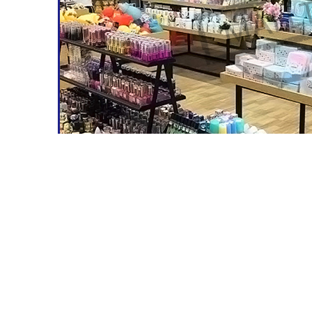
,
رض الخشبية للبيع بالتجزئة,معدات متجر الخشب
,
ة للبيع بالتجزئة
wood store fixtures
تفاصيل الات
ل استفسارك مباشرة لنا
Suzhou Malltek Supply China Co.,Ltd.
اتصل شخص:
Mr. Tony
الهاتف ::
+86 13862347575