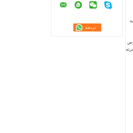
ة
عرض
جزئة