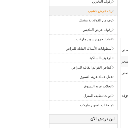
رفوف التخزين
رف عرض خشبي
رف من الفولاذ بلا مشبك
رفوف عرض الملابس
عداد الخروج سوبر ماركت
أسطوانات الأسلاك القابلة للتراص
دني
الرفوف السلكية
متجر
أقفاص القوائم القابلة للتراص
خصص
قفل عملة عربة التسوق
عجلات عربة التسوق
زئة
أدوات تنظيف المنزل
ملحقات السوبر ماركت
ابن دردش الآن