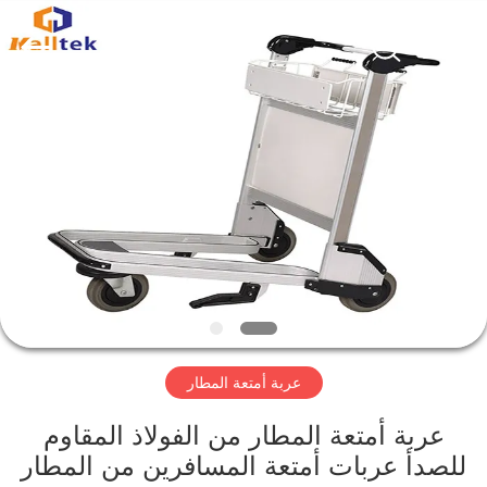
Suzhou
Malltek
Supply
China
Co.,Ltd..
All
Rights
Reserved.
الصفحة
الرئيسية
منتجات
أشرطة
فيديو
عربة أمتعة المطار
معلومات
عنا
عربة أمتعة المطار من الفولاذ المقاوم
للصدأ عربات أمتعة المسافرين من المطار