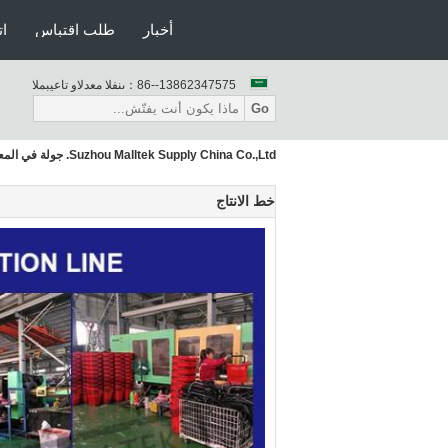
أخبار
طلب اقتباس
ات
86--13862347575
المبيعات والدعم الفنى：
Go
Suzhou Malltek Supply China Co.,Ltd. جولة في المعمل
خط الانتاج