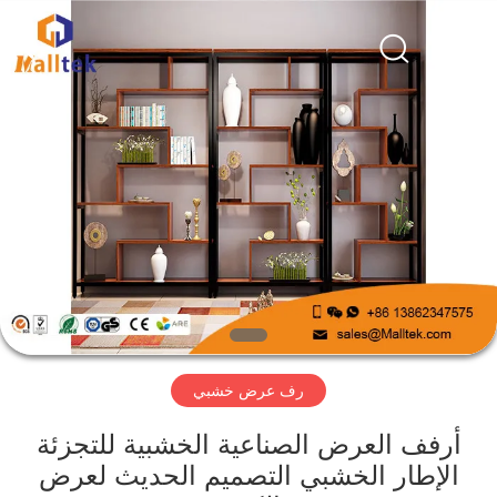
Suzhou
Malltek
Supply
China
Co.,Ltd..
All
Rights
Reserved.
الصفحة
الرئيسية
منتجات
أشرطة
فيديو
رف عرض خشبي
معلومات
عنا
أرفف العرض الصناعية الخشبية للتجزئة
الإطار الخشبي التصميم الحديث لعرض