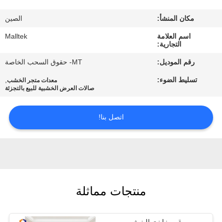
جولة
مكان المنشأ:
الصين
في
اسم العلامة
Malltek
المعمل
التجارية:
رقم الموديل:
MT- حقوق السحب الخاصة
مراقبة
تسليط الضوء:
,
معدات متجر الخشب
الجودة
صالات العرض الخشبية للبيع بالتجزئة
اتصل بنا!
اتصل
بنا
أخبار
منتجات مماثلة
اطلب
اقتباس