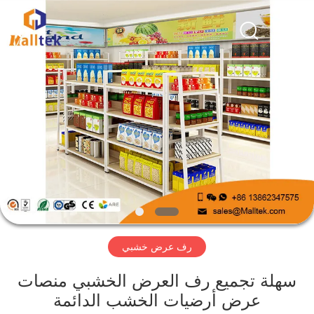
Suzhou
Malltek
Supply
China
Co.,Ltd..
All
Rights
Reserved.
الصفحة
الرئيسية
منتجات
أشرطة
فيديو
رف عرض خشبي
معلومات
عنا
سهلة تجميع رف العرض الخشبي منصات
عرض أرضيات الخشب الدائمة