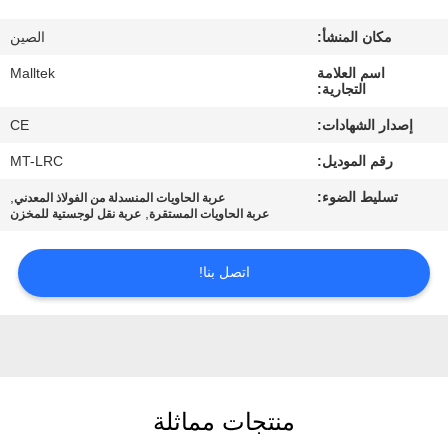
جولة
مكان المنشأ:
الصين
في
اسم العلامة
Malltek
المعمل
التجارية:
إصدار الشهادات:
CE
مراقبة
رقم الموديل:
MT-LRC
الجودة
تسليط الضوء:
,
عربة الحاويات المنسدلة من الفولاذ المعدني
,
عربة الحاويات المستقرة
عربة نقل لوجستية للمخزن
اتصل
بنا
اتصل بنا!
أخبار
اطلب
منتجات مماثلة
اقتباس