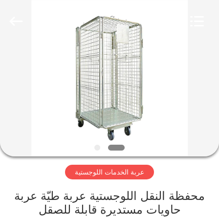
Suzhou
Malltek
Supply
China
Co.,Ltd..
All
Rights
Reserved.
الصفحة
الرئيسية
منتجات
أشرطة
فيديو
عربة الخدمات اللوجستية
معلومات
عنا
محفظة النقل اللوجستية عربة طيّة عربة
حاويات مستديرة قابلة للصقل