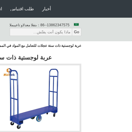
أخبار
طلب اقتباس
ات
86--13862347575
المبيعات والدعم الفنى：
Go
عربة لوجستية ذات ستة عجلات للتعامل مع المواد في المم
عربة لوجستية ذات ست