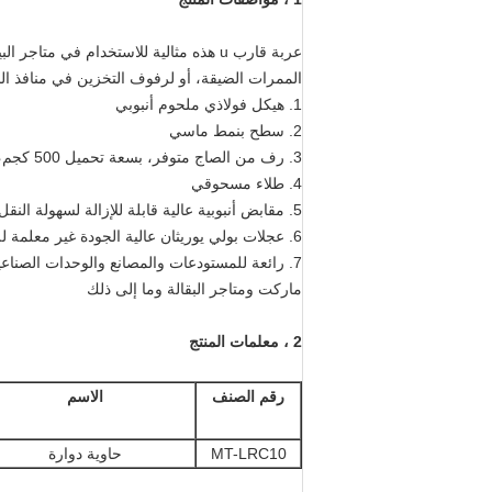
عربة قارب u هذه مثالية للاستخدام في 
الممرات الضيقة، أو لرفوف التخزين في منافذ الب
1. هيكل فولاذي ملحوم أنبوبي
2. سطح بنمط ماسي
3. رف من الصاج متوفر، بسعة تحميل 500 كجم، بدون براغي
4. طلاء مسحوقي
5. مقابض أنبوبية عالية قابلة للإزالة لسهولة النقل
6. عجلات بولي يوريثان عالية الجودة غير معلمة للحمل الثقيل وسهولة المناورة
7. رائعة للمستودعات والمصانع والوحدات الصنا
ماركت ومتاجر البقالة وما إلى ذلك
2 ، معلمات المنتج
رقم الصنف
الاسم
MT-LRC10
حاوية دوارة