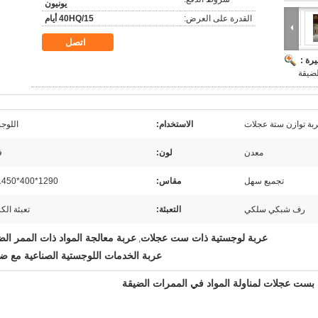
يونيون
القدرة على العرض:
40HQ/15 أيام
اتصل
رة :
ضيقة
بة توازن ستة عجلات
الاستخدام:
اللوج
معدن
لون:
ف
تجميع سهل
مقاس:
1290*400*1450ملم
رف شبكي سلكي
التعبئة:
تعبئة الك
عربة لوجستية ذات ست عجلات
عربة معالجة المواد ذات الممر ال
,
عربة الخدمات اللوجستية الصناعية مع ض
بست عجلات لمناولة المواد في الممرات الضيقة