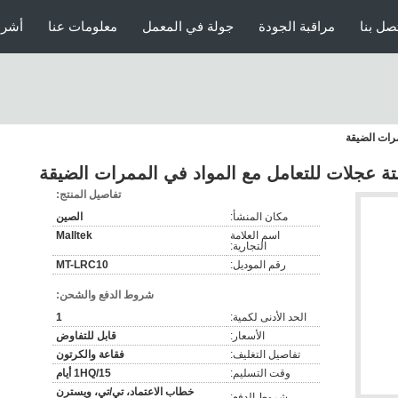
صل بنا
مراقبة الجودة
جولة في المعمل
معلومات عنا
أشرط
رات الضيقة
ة عجلات للتعامل مع المواد في الممرات الضيقة
تفاصيل المنتج:
مكان المنشأ:
الصين
اسم العلامة
Malltek
التجارية:
رقم الموديل:
MT-LRC10
شروط الدفع والشحن:
الحد الأدنى لكمية:
1
الأسعار:
قابل للتفاوض
تفاصيل التغليف:
فقاعة والكرتون
وقت التسليم:
1HQ/15 أيام
خطاب الاعتماد، تي/تي، ويسترن
شروط الدفع: