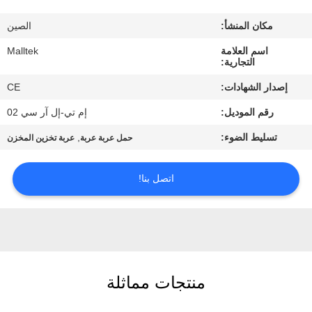
جولة
مكان المنشأ:
الصين
في
اسم العلامة
Malltek
المعمل
التجارية:
إصدار الشهادات:
CE
مراقبة
رقم الموديل:
إم تي-إل آر سي 02
الجودة
تسليط الضوء:
,
حمل عربة عربة
عربة تخزين المخزن
اتصل
اتصل بنا!
بنا
أخبار
اطلب
منتجات مماثلة
اقتباس