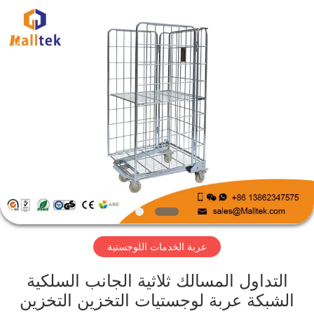
Suzhou
Malltek
Supply
China
Co.,Ltd..
All
Rights
Reserved.
الصفحة
الرئيسية
منتجات
أشرطة
فيديو
عربة الخدمات اللوجستية
معلومات
عنا
التداول المسالك ثلاثية الجانب السلكية
الشبكة عربة لوجستيات التخزين التخزين