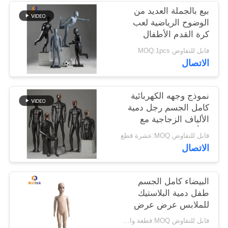
بيع بالجملة العديد من
الوضوح الرياضية لعب
خريطة
كرة القدم الأطفال
الموقع
الدمى استخدام كامل
قابل للتفاوض MOQ:1pcs
الجسم في العرض نافذة
الاتصال
متجر
PRIVACY
POLICY
نموذج وجهه الكهربائية
كامل الجسم رجل دمية
الألياف الزجاجية مع
الرأس
قابل للتفاوض MOQ:عشرة قطع
الاتصال
البيضاء كامل الجسم
طفل دمية البلاستيك
للملابس عرض عرض
نافذة
قابل للتفاوض MOQ:قطعة واحدة