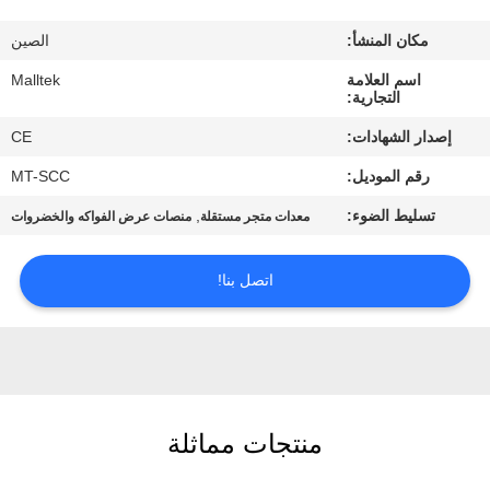
جولة
مكان المنشأ:
الصين
في
اسم العلامة
Malltek
المعمل
التجارية:
إصدار الشهادات:
CE
مراقبة
رقم الموديل:
MT-SCC
الجودة
تسليط الضوء:
,
معدات متجر مستقلة
منصات عرض الفواكه والخضروات
اتصل
اتصل بنا!
بنا
أخبار
اطلب
منتجات مماثلة
اقتباس