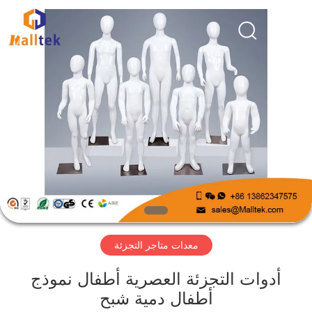
Suzhou
Malltek
Supply
China
Co.,Ltd..
All
Rights
Reserved.
الصفحة
الرئيسية
منتجات
أشرطة
فيديو
معدات متاجر التجزئة
معلومات
عنا
أدوات التجزئة العصرية أطفال نموذج
أطفال دمية شبح