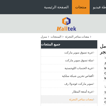
ة فيديو
منتجات
الصفحة الرئيسية
معدات متاجر التجزئة
المنتجات
منزل
جميع المنتجات
مل
جر
عربة تسوق سوبر ماركت
:
سلة تسوق سوبر ماركت
J
عربة الخدمات اللوجستية
M
أقفاص تخزين شبكة سلكية
سوبر ماركت غوندولا رف
:
عربة أمتعة المطار
1
ض
معدات متاجر التجزئة
C