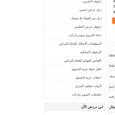
رفوف التخزين
T
رف عرض خشبي
رف من الفولاذ بلا مشبك
رفوف عرض الملابس
عداد الخروج سوبر ماركت
أسطوانات الأسلاك القابلة للتراص
الرفوف السلكية
Whi
أقفاص القوائم القابلة للتراص
Ful
قفل عملة عربة التسوق
ستيك
عجلات عربة التسوق
أدوات تنظيف المنزل
ملحقات السوبر ماركت
اقية
ابن دردش الآن
فال