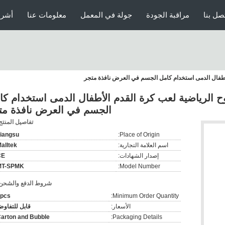
صل بنا
مراقبة الجودة
جولة في المعمل
معلومات عنا
أشرط
الأطفال الدمى استخدام كامل الجسم في العرض نافذة متجر
وح الرياضية لعب كرة القدم الأطفال الدمى استخدام كا
الجسم في العرض نافذة مت
تفاصيل المنتج
iangsu
Place of Origin:
اسم العلامة التجارية:
alltek
إصدار الشهادات:
CE
MT-SPMK
Model Number:
شروط الدفع والشحن
pcs
Minimum Order Quantity:
الأسعار:
قابل للتفاو
arton and Bubble
Packaging Details: