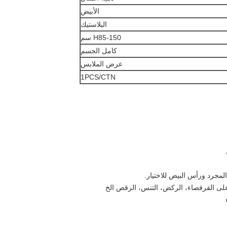
الأبيض
البلاستيك
H85-150 سم
كامل الجسم
عرض الملابس
1PCS/CTN
المجرد ورأس البيض للاختيار.
لى القرفصاء، الركض، التنس، الرقص الخ