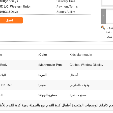
40HQ/15Days
Delivery Time:
/T, L/C, Western Union
Payment Terms:
40HQ/15Days
Supply Ability:
اتصل
رة :
نافذة
متجر
te
Color:
Kids Mannequin
l-Body
Mannequin Type:
Clothes Window Display
أطفال
المواد:
البلا
الوقوف / الجلوس
الحجم:
H85-150 سم
المصنع مباشرة
مستوى الجودة:
الر
دم كاملة
الوضعيات المتعددة أطفال كرة القدم
بيع بالجملة دمية كرة القدم للأط
,
,