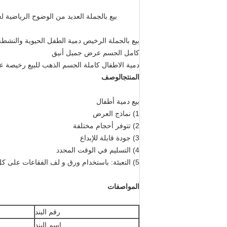
بيع بالجملة العديد من الوضوح الرياضية
بيع بالجملة الرخيص دمية الطفل الحيوية والنشطة
كامل الجسم عرض جميل أنيق
دمية الاطفال كاملة الجسم الذهب للبيع رخيصة عا
المنتج
الوصف
بيع دمية أطفال
1) نماذج العرض
2) تتوفر أحجام مختلفة
3) جودة قابلة للإبداع
4) التسليم في الوقت المحدد
5) التعبئة: باستخدام ورق و لف الفقاعات على كل أطراف والجسم، والخارج هو الكرتون الثقيل الجودة و 1pc لكل صندوق!
المواصفات
رقم البند
اسم البند