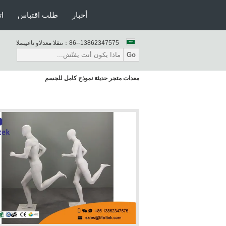
أخبار
طلب اقتباس
ات
86--13862347575
المبيعات والدعم الفنى：
Go
معدات متجر حديثة نموذج كامل للجسم