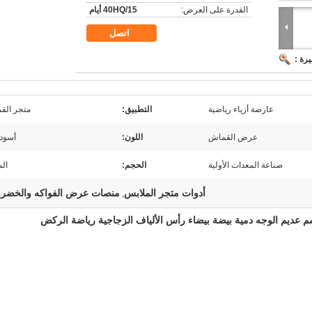
القدرة على العرض:
40HQ/15 أيام
اتصل
رة :
عارضة أزياء رياضية
التطبيق:
متجر الق
عرض القماش
اللون:
أسود 
صناعة المعدات الأولية
الحجم:
الم
أدوات متجر الملابس
منصات عرض الفواكه والخضر
,
م عديم الوجه دمية بيضة بيضاء رأس الألياف الزجاجية رياضة الركض