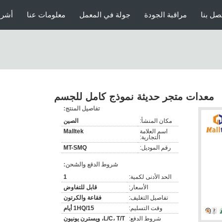
صل بنا
مراقبة الجودة
جولة في المعمل
معلومات عنا
أشرط
معدات متجر حديثة نموذج كامل للجسم
تفاصيل المنتج:
مكان المنشأ:
الصين
اسم العلامة
Malltek
التجارية:
رقم الموديل:
MT-SMQ
شروط الدفع والشحن:
الحد الأدنى لكمية:
1
الأسعار:
قابل للتفاوض
تفاصيل التغليف:
فقاعة والكرتون
وقت التسليم:
1HQ/15 أيام
شروط الدفع:
L/C، T/T، ويسترن يونيون