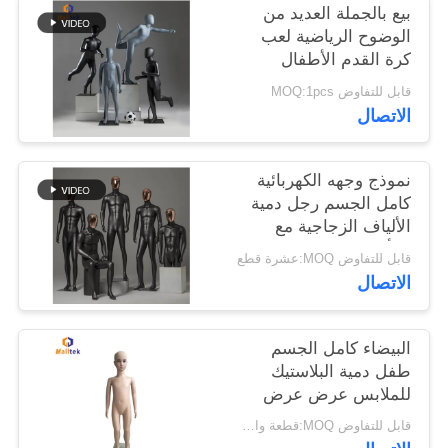
بيع بالجملة العديد من
الوضوح الرياضية لعب
خريطة
كرة القدم الأطفال
الدمى استخدام كامل
الموقع
قابل للتفاوض MOQ:1pcs
الجسم في العرض نافذة
الاتصال
متجر
PRIVACY
POLICY
نموذج وجهه الكهربائية
كامل الجسم رجل دمية
الألياف الزجاجية مع
الرأس
قابل للتفاوض MOQ:عشرة قطع
الاتصال
البيضاء كامل الجسم
طفل دمية البلاستيك
للملابس عرض عرض
نافذة
قابل للتفاوض MOQ:قطعة واحدة