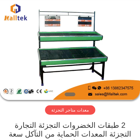
Suzhou
Malltek
Supply
China
Co.,Ltd..
All
Rights
Reserved.
الصفحة
الرئيسية
منتجات
أشرطة
فيديو
معدات متاجر التجزئة
معلومات
عنا
2 طبقات الخضروات التجزئة التجارة
التجزئة المعدات الحماية من التآكل سعة