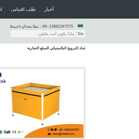
أخبار
طلب اقتباس
ات
86--13862347575
المبيعات والدعم الفنى：
Go
عداد الترويج البلاستيكي للسلع التجارية