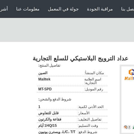
صل بنا
مراقبة الجودة
جولة في المعمل
معلومات عنا
أشرط
عداد الترويج البلاستيكي للسلع التجارية
تفاصيل المنتج:
مكان المنشأ:
الصين
اسم العلامة
Malltek
التجارية:
رقم الموديل:
MT-SPD
شروط الدفع والشحن:
الحد الأدنى لكمية:
1
الأسعار:
قابل للتفاوض
تفاصيل التغليف:
فقاعة والكرتون
وقت التسليم:
1HQ/15 أيام
شروط الدفع:
L/C، T/T، ويسترن يونيون