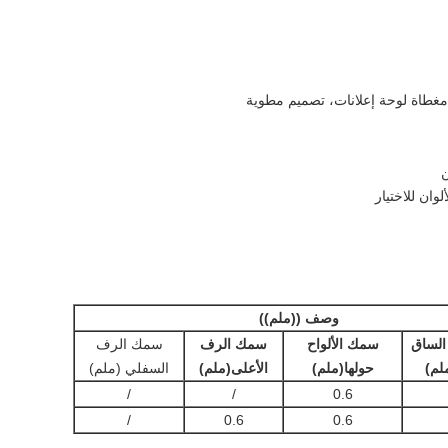
غطاة لوحة إعلانات، تصميم مطوية
ن
وان للاختيار
وصف ((ملم))
الساق
سمك الألواح
سمك الرف
سمك الرف
لم)
حولها
(ملم)
الأعلى
(ملم)
السفلي (ملم)
/
/
0.6
/
0.6
0.6