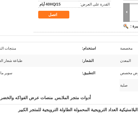
القدرة على العرض:
40HQ/15 أيام
اتصل
رة :
مخصصة
استخدام:
منتجات الت
المعدن
الشعار:
طباعة شعار ال
ض مخصص
التطبيق:
سوبر ما
صلبة
أدوات متجر الملابس
منصات عرض الفواكه والخضر
,
لبلاستيكية العداد الترويجية المحمولة الطاولة الترويجية للمتجر الكبير