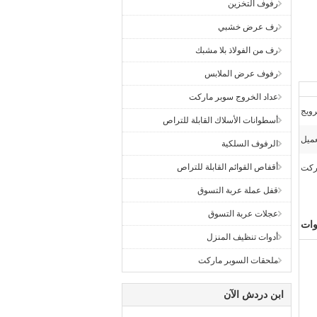
رفوف التخزين
رف عرض خشبي
رف من الفولاذ بلا مشبك
رفوف عرض الملابس
عداد الخروج سوبر ماركت
رويج
أسطوانات الأسلاك القابلة للتراص
عميل
الرفوف السلكية
أقفاص القوائم القابلة للتراص
ركت
قفل عملة عربة التسوق
عجلات عربة التسوق
وات
أدوات تنظيف المنزل
ملحقات السوبر ماركت
ابن دردش الآن