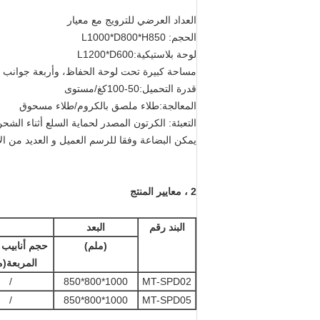
العداد العرضي للترويج مع معيار
الحجم: L1000*D800*H850
لوحة بلاستيكية:L1200*D600
مساحة كبيرة تحت لوحة الحفاظ، وأربعة جوانب م
قدرة التحميل:50-100كغ/مستوى
المعالجة:طلاء ملصق بالكروم/طلاء مسحوق
التعبئة: الكرتون المصدر لحماية السلع أثناء الشح
يمكن البضاعة وفقا للرسم العميل و العديد من الأل
2 ، معايير المنتج
البند رقم
البعد
(ملم)
حجم أنابيب 
المربعة
(م
/
1000*800*850
MT-SPD02
/
1000*800*850
MT-SPD05