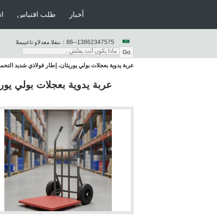
أخبار
طلب اقتباس
ات
86--13862347575
المبيعات والدعم الفنى：
Go
عربة يدوية بعجلات بولي يوريثان، إطار فولاذي شديد التح
عربة يدوية بعجلات بولي يور