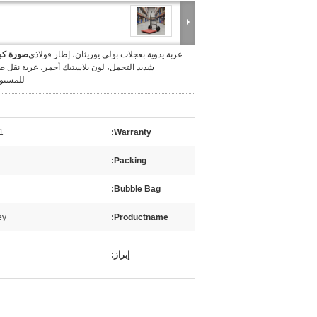
عربة يدوية بعجلات بولي يوريثان، إطار فولاذي
صورة كبي
شديد التحمل، لون بلاستيك أحمر، عربة نقل ص
للمستو
anufacturer Warranty
Warranty:
Packing:
Bubble Bag:
ey
Productname:
إبراز: