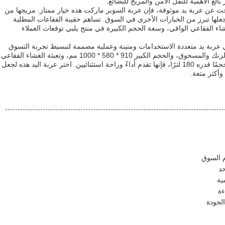
الغ الأهمية للنقل الآمن والمريح للبضائع.
ث عن عربة يد موثوقة، فإن عربة السوبر ماركت هذه خيار ممتاز. مزيجها من
علها تبرز من الخيارات الأخرى في السوق. تساهم حقيبة الفقاعات المطلية
شاء الفقاعي الواقي، وسعة الحجم الكبيرة في منتج يلبي توقعات العملاء
عربة يد متعددة الاستخدامات ومتينة وعملية مصممة لتبسيط تجربة التسوق
الخاصة بك. بفضل حقيبة الفقاعات المطلية بالزنك والمسحوق، والحجم الكبير 910 * 580 * 1000 مم، وتعبئة الغشاء الفقاعي
الواقي، وأبعاد 60 × 35 × 40 سم التي توفر حجمًا قدره 180 لترًا، فإنها تقدم أداءً وراحة استثنائيين. اختر عربة اليد هذه لجعل
أكثر متعة.
م السوق
د
ية
ءة
لجودة