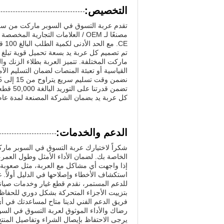
التخصيص:
CE. مع الحد الأدنى لكمية الطلب البالغ 100 قطعة، نقدم خيارات تسعير مرنة قابلة للتفاوض لتناسب ميزانيتك.
ماركت المختلفة. تتميز العربة بطلاء الزنك وا
القياسية أو تعبئة المنصات لضمان التسليم الآ
تضمن قد
كل عربة يد بضمان الشركة المصنعة لمدة عام 
الدعم والخدمات:
شكراً لاختيارك عربة التسوق في السوبر ماركت 
الخاصة بك. لضمان الأداء الأمثل وطول العمر،
إذا واجهت أي مشاكل مع العربة، مثل صعوبة ا
استكشاف الأخطاء وإصلاحها في الدليل أولاً. غ
للدعم المستمر، نقدم قطع غيار وخدمات صيانة.
بتزييت الأجزاء المتحركة بشكل دوري للحفا
فريق الدعم الفني لدينا متاح لمساعدتك في أي
رضاك والأداء الموثوق لعربة التسوق في الس
يرجى الاحتفاظ بإيصال الشراء وتفاصيل المنت