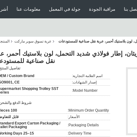
صل بنا
مراقبة الجودة
جولة في المعمل
معلومات عنا
أشرط
مل، لون بلاستيك أحمر، عربة نقل صناعية للمستودعات
عربة تسوق سوبر ماركت
المنتج
يثان، إطار فولاذي شديد التحمل، لون بلاستيك أحمر، عر
نقل صناعية للمستودع
تفاصيل المنتج
اسم العلامة التجارية:
EM / Custom Brand
إصدار الشهادات:
SO9001, CE
upermarket Shopping Trolley SST
Model Number:
eries
شروط الدفع والشحن
100 Pieces
Minimum Order Quantity:
الأسعار:
قابل للتفاو
tandard Export Carton Packaging /
Packaging Details:
allet Packaging
15–25 Working Days
Delivery Time: