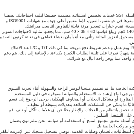
تقدم عربة التسوق في السوبر ماركت من سلسلة SST خدمات تخصيص استثنائية مصممة خصيصًا لتلبية احتياجاتك. بصفتنا
مصنعًا لـ OEM / العلامات التجارية المخصصة مقرها في جيانغسو، الصين، فإننا نضمن أعلى جودة مع شهادات ISO9001 و
تم تصميم كل عربة يد بسعة تحميل قوية تبلغ 140 كجم ويبلغ قياسها 60 × 35 × 40 سم، مما يجعلها مثالية لاحتياجات السوبر
لمسحوق لتعزيز المتانة وتأتي معبأة بأمان بغشاء فقاعي في تعبئة كرتون التصدير
من.
نضمن وقت تسليم سريع يتراوح من 15 إلى 25 يوم عمل وندعم شروط دفع مريحة بما في ذلك T/T و L/C عند الاطلاع.
رتنا على التوريد البالغة 50,000 قطعة شهريًا قدرتنا على تلبية الطلبات الكبيرة بكفاءة. بالإضافة إلى ذلك، يتم دعم
واحد، مما يوفر راحة البال مع شرائك.
الخاصة بنا. تم تصميم منتجنا لتوفير الراحة والسهولة أثناء تجربة التسوق
 يرجى اتباع إرشادات الاستخدام والصيانة المتوفرة في دليل المستخدم.
لمناورة أو مشاكل العجلات أو المخاوف الهيكلية، يرجى الرجوع إلى قسم
البًا ما يمكن حل المشكلات الشائعة بتعديلات بسيطة أو تنظيف.
 تحقق بانتظام من العجلات والإطار بحثًا عن أي علامات تآكل أو تلف. قم
ظ على التشغيل السلس.
 أسئلة تتعلق بتجميع المنتج أو استخدامه أو صيانته. نحن ملتزمون بضمان
وبر ماركت الخاصة بك.
ج للمطالبات بالضمان وطلبات الخدمة. نوصي بتسجيل منتجك عبر الإنترنت لتلقي