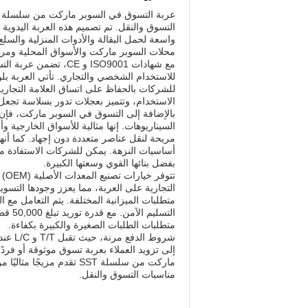
واسعة لحمل البقالة والأدوات المنزلية والسلع 
محلات السوبر ماركت والأسواق المحلية ومرا
مع شهادات ISO9001 و 
للاستخدام الشخصي والتجاري. تأتي العربة بلون
للشركات بالحفاظ على اتساق العلامة التجارية 
الاستخدام، وتتميز بعجلات تدور بسلاسة تجعل
بالإضافة إلى التسوق في السوبر ماركت، فإن 
السيناريوهات. إنها مثالية للأسواق الخارجي
مريحة لنقل عناصر متعددة دون إجهاد. كما أنه
أساسيات النزهة. يمكن للشركات الاستفادة م
بفضل بنائها القوي وسعتها الكبيرة.
تتو
متطلبات الميزانية المختلفة. يتم التعامل مع ا
متطلبات الطلبات الصغيرة والكبيرة بكفاءة.
شروط 
إلى تزويد العملاء بعربة تسوق موثوقة أو فردً
ماركت من سلسلة SST تقدم 
مناسبات التسوق والنقل.