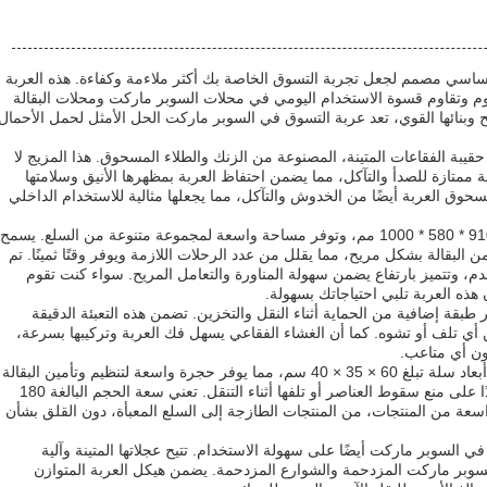
سي مصمم لجعل تجربة التسوق الخاصة بك أكثر ملاءمة وكفاءة. هذه العربة
وم وتقاوم قسوة الاستخدام اليومي في محلات السوبر ماركت ومحلات البقالة
 وبنائها القوي، تعد عربة التسوق في السوبر ماركت الحل الأمثل لحمل الأحمال
 حقيبة الفقاعات المتينة، المصنوعة من الزنك والطلاء المسحوق. هذا المزيج لا
 ممتازة للصدأ والتآكل، مما يضمن احتفاظ العربة بمظهرها الأنيق وسلامتها
سحوق العربة أيضًا من الخدوش والتآكل، مما يجعلها مثالية للاستخدام الداخلي
يبلغ قياس عربة التسوق في السوبر ماركت 910 * 580 * 1000 مم، وتوفر مساحة واسعة لمجموعة متنوعة من السلع. يسمح
البقالة بشكل مريح، مما يقلل من عدد الرحلات اللازمة ويوفر وقتًا ثمينًا. تم
م، وتتميز بارتفاع يضمن سهولة المناورة والتعامل المريح. سواء كنت تقوم
هذه العربة تلبي احتياجاتك بسهولة.
 طبقة إضافية من الحماية أثناء النقل والتخزين. تضمن هذه التعبئة الدقيقة
ن أي تلف أو تشوه. كما أن الغشاء الفقاعي يسهل فك العربة وتركيبها بسرعة،
ون أي متاعب.
بالإضافة إلى حجمها الإجمالي، تتضمن العربة أبعاد سلة تبلغ 60 × 35 × 40 سم، مما يوفر حجرة واسعة لتنظيم وتأمين البقالة
الخاصة بك. يساعد هذا التصميم المدروس جيدًا على منع سقوط العناصر أو تلفها أثناء التنقل. تعني سعة الحجم البالغة 180
واسعة من المنتجات، من المنتجات الطازجة إلى السلع المعبأة، دون القلق بشأن
في السوبر ماركت أيضًا على سهولة الاستخدام. تتيح عجلاتها المتينة وآلية
سوبر ماركت المزدحمة والشوارع المزدحمة. يضمن هيكل العربة المتوازن