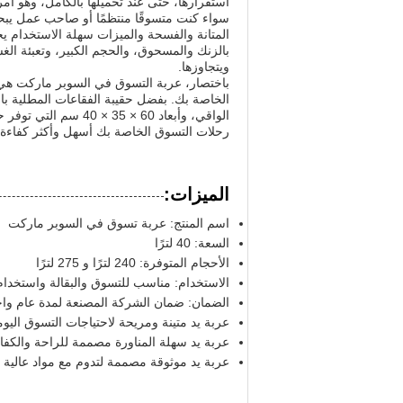
استقرارها، حتى عند تحميلها بالكامل، وهو أمر ب
سواء كنت متسوقًا منتظمًا أو صاحب عمل يبح
المتانة والفسحة والميزات سهلة الاستخدام يج
بالزنك والمسحوق، والحجم الكبير، وتعبئة الغ
ويتجاوزها.
باختصار، عربة التسوق في السوبر ماركت هي 
رحلات التسوق الخاصة بك أسهل وأكثر كفاءة و
الميزات:
اسم المنتج: عربة تسوق في السوبر ماركت
السعة: 40 لترًا
الأحجام المتوفرة: 240 لترًا و 275 لترًا
الاستخدام: مناسب للتسوق والبقالة واستخدا
الضمان: ضمان الشركة المصنعة لمدة عام واح
عربة يد متينة ومريحة لاحتياجات التسوق اليوم
عربة يد سهلة المناورة مصممة للراحة والكفا
عربة يد موثوقة مصممة لتدوم مع مواد عالية ا