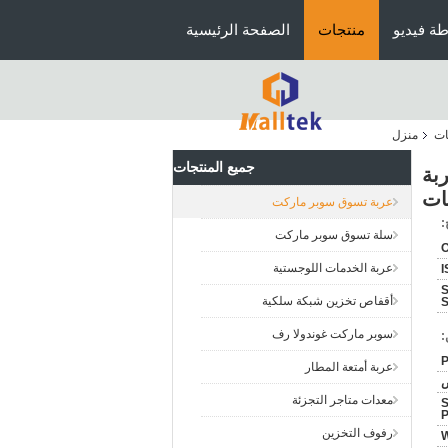
ة فيديو
منتجات
الصفحة الرئيسية
ات
منزل
جميع المنتجات
بة
ات
عربة تسوق سوبر ماركت
:
سلة تسوق سوبر ماركت
O
عربة الخدمات اللوجستية
I
S
أقفاص تخزين شبكة سلكية
S
سوبر ماركت غوندولا رف
:
عربة أمتعة المطار
ض
معدات متاجر التجزئة
S
P
رفوف التخزين