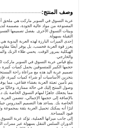
وصف المنتج:
عربة التسوق في السوبر ماركت هي ملحق أسا
المصنوعة من مواد عالية الجودة، مصممة لتد
وبيئات التسوق الأخرى. بفضل تصميمها الفسيح
الثقيلة بسهولة.
إحدى الميزات البارزة لهذه العربة اليدوية هي
يعزز قوة العربة فحسب، بل يوفر أيضًا مقاومة
الهيكلية بمرور الوقت. يحمي طلاء الزنك والم
والخارجي.
حجمها الكبير للمتسوقين بحمل كميات كبيرة من 
تصميم عربة اليد هذه مع مراعاة راحة المستخد
بتخزين الأساسيات أو شراء كميات كبيرة، فإن 
يتم تأمين تعبئة العربة بغشاء فقاعي، مما يوفر
وصول المنتج إليك في حالة ممتازة، وخاليًا م
مما يجعلك جاهزًا لمهام التسوق الخاصة بك د
لترًا أنه يمكنك تحميل العربة بثقة بمجموعة 
قيود المساحة.
إلى جانب ميزاتها العملية، تؤكد عربة التسوق 
الدوران السلس التنقل بسهولة عبر ممرات ال