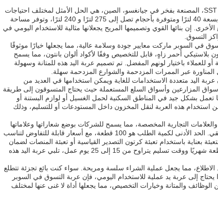
عربة التسوق في السوبر ماركت من سلسلة SST، المصنعة بفخر في جيانغسو، الصين، هي الحل الأمثل لمختلف احتياجات
التسوق والنقل. تم تصميم هذه العربة اليدوية بسعة 40 لترًا ومتوفرة بأحجام تصل إلى 275 لترًا و 240 لترًا، وتوفر مساحة
الأخرى. إن بنائها القوي وتصميمها المريح يجعلانها مثالية للاستخدام اليومي في
كز التسوق.
CE، تضمن عربة التسوق في السوبر ماركت معايير جودة وسلامة عالية، مما يجعلها خيارًا موثوقًا
 بلاستيكي أحمر زاهٍ، قابل للتخصيص وفقًا لأكواد ألوان بانتون، مما يسمح
أو للعملاء باختيار لونهم المفضل. تم تصميم عربة اليد هذه للمتانة وسهولة
 المناورة عبر الممرات المزدحمة والشوارع المزدحمة سهلة.
عربة اليد متعددة الاستخدامات للغاية ويمكن استخدامها في العديد من
ة وأسواق المزارعين وأسواق السلع المستعملة حيث يحتاج المتسوقون إلى طريقة
ا تعمل بشكل جيد في المناطق السكنية لحمل الغسيل أو لوازم البستنة أو
ن استخدام هذه العربة لنقل المخزون داخل المستودعات أو للتسليم، وذلك
فر خيارات تصنيع المعدات الأصلية (OEM) والعلامات التجارية المخصصة، مما يسمح للشركات بوضع شعاراتها وعلاماتها
التجارية على العربة، مما يعزز وجودها التسويقي. الحد الأدنى لكمية الطلب هو 100 قطعة، مع أسعار قابلة للتفاوض لتناسب
لتعبئة بعناية باستخدام تعبئة كرتون التصدير القياسية أو تعبئة المنصات لضمان
التسليم الآمن. مع قدرة توريد تبلغ 50,000 قطعة شهريًا ووقت تسليم يتراوح من 15 إلى 25 يوم عمل، تلبي عربة اليد هذه
الدفع مرنة، حيث تقبل T/T و L/C عند الاطلاع، مما يجعل عملية الشراء سلسة ومريحة. سواء كنت بائع تجزئة تتطلع
ا يحتاج إلى عربة يد عملية للاستخدام اليومي، فإن عربة التسوق في السوبر
مزيجًا مثاليًا من الوظائف والمتانة وخيارات التخصيص، مما يجعلها أداة لا غنى عنها لمختلف