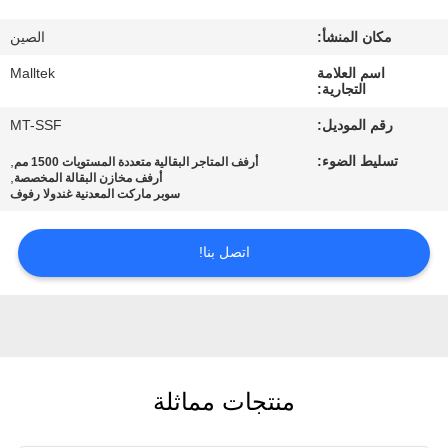
جولة
مكان المنشأ:
الصين
في
اسم العلامة
Malltek
المعمل
التجارية:
رقم الموديل:
MT-SSF
مراقبة
تسليط الضوء:
,
أرفف المتاجر البقالية متعددة المستويات 1500 مم
الجودة
,
أرفف مخازن البقالة المخصصة
سوبر ماركت المعدنية غندولا رفوف
اتصل
اتصل بنا!
بنا
أخبار
منتجات مماثلة
اطلب
اقتباس