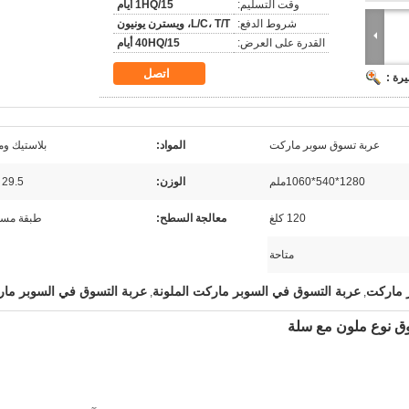
وقت التسليم:
1HQ/15 أيام
شروط الدفع:
L/C، T/T، ويسترن يونيون
القدرة على العرض:
40HQ/15 أيام
اتصل
رة :
عربة تسوق سوبر ماركت
المواد:
بلاستيك و
1280*540*1060ملم
الوزن:
29.5 كجم
120 كلغ
معالجة السطح:
طبقة مس
متاحة
 ماركت
عربة التسوق في السوبر ماركت الملونة
عربة التسوق في السوبر ما
,
,
وق نوع ملون مع سلة