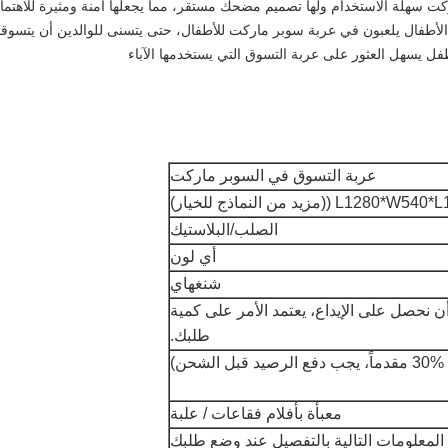
ركت سهلة الاستخدام ولها تصميم مضحك مستقر، مما يجعلها آمنة ومثيرة للاهتما
لأطفال يلعبون في عربة سوبر ماركت للأطفال، حتى يتسنى للوالدين أن يتسوقو
فل يسهل العثور على عربة التسوق التي يستخدمها الآباء
عربة التسوق في السوبر ماركت
L1 ((مزيد من النماذج للخيار)
الصلب/البلاستيك
أي لون
شنغهاي
 يوماً بعد أن نحصل على الإيداع، يعتمد الأمر على كمية
طلبك.
معبأة بأفلام فقاعات / علبة
 المعلومات التالية بالتفصيل عند وضع طلبك