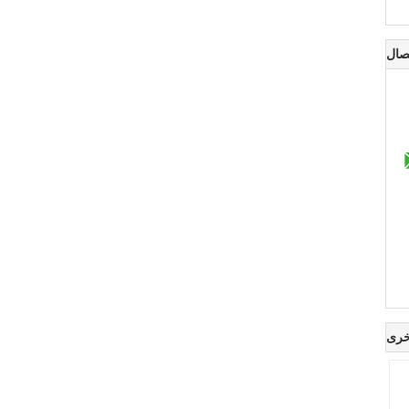
صال
خرى