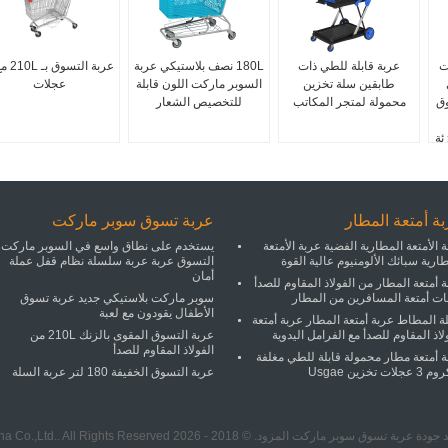
ت
عربة قابلة للطي ذات
180L نصف بلاستيكي عربة
طابقين سلة تخزين
السوبر ماركت اللون قابلة
عجلات
ق
محمولة لمتجر المكاتب
للتخصيص الشعار
ئة
ة أمتعة المطار
عربة تسوق سوبر ماركت
 الأمتعة المطارية الفضية عربة الأمتعة
يستخدم على نطاق واسع في السوبر ماركت
ارية سبائك الألومنيوم عالية القوة
التسوق عربة عربة سلسلة نظام قفل عملة
أمان
 أمتعة المطار من الفولاذ المقاوم للصدأ
ات أمتعة المسافرين من المطار
سوبر ماركت بلاستيكي جديد عربة تسوق
الأطفال يقودون مع لعبة
 المطاط عربة أمتعة المطار عربة أمتعة
لاذ المقاوم للصدأ مع الفرامل اليدوية
عربة التسوق المقوى بالزنك 210L من
الفولاذ المقاوم للصدأ
ة أمتعة مطار محمولة قابلة للطي مغلفة
جلات تخزين Usgae
عربة التسوق الخفيفة 180 لتر عربة السلة
وق سوبر ماركت المزود. © 2018 - 2026 Suzhou Malltek Supply China Co.,Ltd.. All Rights Reserved.