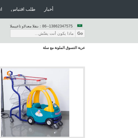
أخبار
طلب اقتباس
ات
86--13862347575
المبيعات والدعم الفنى：
Go
عربة التسوق الملونة مع سلة