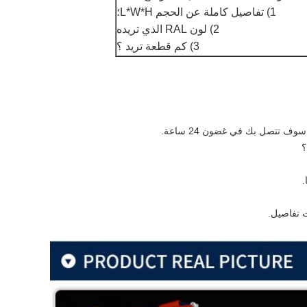
1) تفاصيل كاملة عن الحجم L*W*H؛
2) لون RAL الذي تريده
3) كم قطعة تريد ؟
وف تتصل بك في غضون 24 ساعة.
؟
.