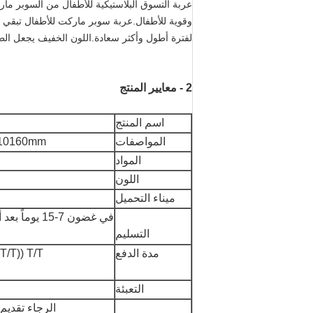
عربة التسوق البلاستيكية للأطفال من السوبر ما
وقوية للأطفال.عربة سوبر ماركت للأطفال تبقي ا
لفترة أطول وأكثر سعادة.اللون الخفيف يجعل الط
2 - معايير المنتج
اسم المنتج
المواصفات
280*W540*L10160mm
المواد
اللون
ميناء التحميل
في غضون 7-15
التسليم
مدة الدفع
T/T ((30% T/T مقدماً، يجب دفع الرصيد قبل الشحن)
التعبئة
الرجاء تقديم