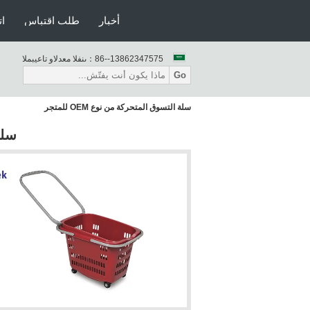
أخبار
طلب اقتباس
ات
86--13862347575
المبيعات والدعم الفنى：
Go
سلة التسوق المتحركة من نوع OEM للمتجر
سلة 