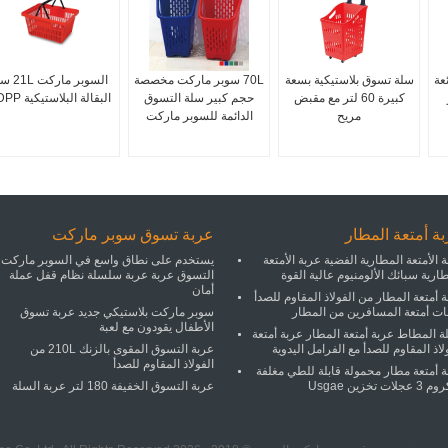
عة
سلة تسوق بلاستيكية بسعة
70L سوبر ماركت مخصصة
السوبر ماركت
كبيرة 60 لتر مع مقبض
حجم كبير سلة التسوق
البقالة البلاستيكية HDPP
مريح
الدائمة للسوبر ماركت
ة أمتعة المطار
عربة تسوق سوبر ماركت
 الأمتعة المطارية الفضية عربة الأمتعة
يستخدم على نطاق واسع في السوبر ماركت
ارية سبائك الألومنيوم عالية القوة
التسوق عربة عربة سلسلة نظام قفل عملة
أمان
 أمتعة المطار من الفولاذ المقاوم للصدأ
ات أمتعة المسافرين من المطار
سوبر ماركت بلاستيكي جديد عربة تسوق
الأطفال يقودون مع لعبة
 المطاط عربة أمتعة المطار عربة أمتعة
لاذ المقاوم للصدأ مع الفرامل اليدوية
عربة التسوق المقوى بالزنك 210L من
الفولاذ المقاوم للصدأ
ة أمتعة مطار محمولة قابلة للطي مغلفة
جلات تخزين Usgae
عربة التسوق الخفيفة 180 لتر عربة السلة