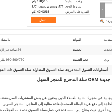
وقت التسليم:
1HQ/15 أيام
شروط الدفع:
T/T، ويسترن يونيون، L/C
القدرة على العرض:
40HQ/15 أيام
اتصل
رة :
متدلية
المواد:
بلاستيك 
الخدمة:
24 ساعة عبر الإنترنت
ودي
حجم التعبئة:
750*500*980 مللي متر
أسطوانات التسوق المتدحرجة
سلة التسوق المتداولة
سلة التسوق ذات العج
,
,
رج للمتجر السهل
جابية في متجرك مثالية للعملاء الذين يبحثون عن بعض المشتريات السريعةهذه
اجة إلى دفع عربة البقالة الضخمةإضافة مثالية إلى المتاجر، المتاجر السوبر
جارية أخرى حيث يحتاج إلى المساعدة في حمل،سلة التسوق هذه ذات العجلات ه