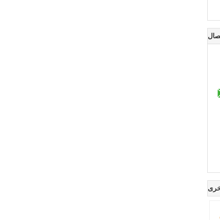
صال
خرى