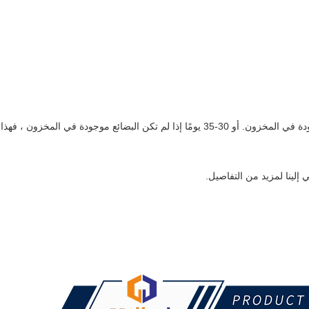
ج: عادة ما يكون 5-10 أيام إذا كانت البضائع موجودة في المخزون. أو 30-35 يومًا إذا لم تكن البضائع موجودة في المخزون ، فهذا