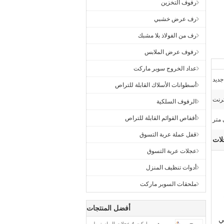
رفوف التخزين
رف عرض خشبي
رف من الفولاذ بلا مشبك
رفوف عرض الملابس
عداد الخروج سوبر ماركت
جديد
أسطوانات الأسلاك القابلة للتراص
الرفوف السلكية
أقفاص القوائم القابلة للتراص
قفل عملة عربة التسوق
لات
عجلات عربة التسوق
أدوات تنظيف المنزل
ملحقات السوبر ماركت
أفضل المنتجات
ي
هيبيرماركت 4 عجلات البولسترول