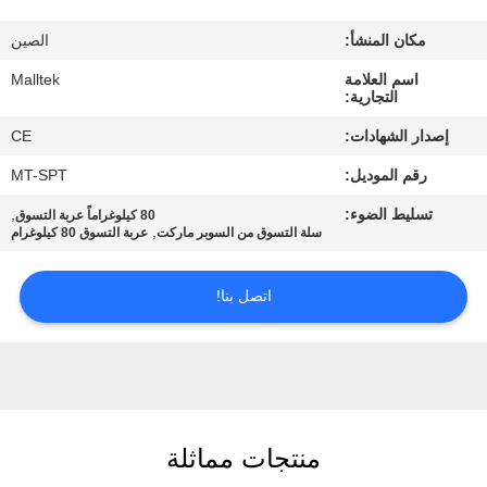
جولة
مكان المنشأ:
الصين
في
اسم العلامة
Malltek
المعمل
التجارية:
إصدار الشهادات:
CE
مراقبة
رقم الموديل:
MT-SPT
الجودة
تسليط الضوء:
,
80 كيلوغراماً عربة التسوق
,
سلة التسوق من السوبر ماركت
عربة التسوق 80 كيلوغرام
اتصل
بنا
اتصل بنا!
أخبار
اطلب
منتجات مماثلة
اقتباس