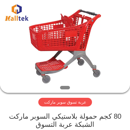
Suzhou
Malltek
Supply
China
Co.,Ltd..
All
Rights
Reserved.
الصفحة
الرئيسية
منتجات
أشرطة
فيديو
عربة تسوق سوبر ماركت
معلومات
عنا
80 كجم حمولة بلاستيكي السوبر ماركت
الشبكة عربة التسوق