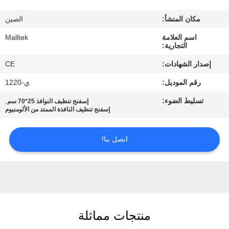
جولة
مكان المنشأ:
الصين
في
اسم العلامة
Malltek
المعمل
التجارية:
إصدار الشهادات:
CE
مراقبة
رقم الموديل:
ي-1220
الجودة
تسليط الضوء:
,
إسفنج تنظيف النوافذ 25*70 سم
إسفنج تنظيف النافذة الممتد من الألومنيوم
اتصل
بنا
اتصل بنا!
أخبار
اطلب
منتجات مماثلة
اقتباس