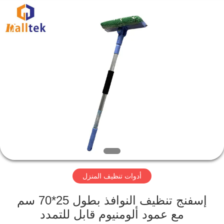
Suzhou
Malltek
Supply
China
Co.,Ltd..
All
Rights
Reserved.
الصفحة
الرئيسية
منتجات
أشرطة
فيديو
أدوات تنظيف المنزل
معلومات
عنا
إسفنج تنظيف النوافذ بطول 25*70 سم
مع عمود ألومنيوم قابل للتمدد