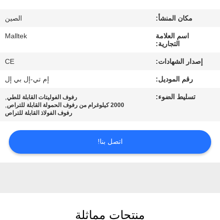
جولة
مكان المنشأ:
الصين
في
اسم العلامة
Malltek
المعمل
التجارية:
إصدار الشهادات:
CE
مراقبة
رقم الموديل:
إم تي-إل بي إل
الجودة
تسليط الضوء:
,
رفوف الفوليتات القابلة للطي
,
2000 كيلوغرام من رفوف الحمولة القابلة للتراص
رفوف الفولاذ القابلة للتراص
اتصل
بنا
اتصل بنا!
أخبار
اطلب
منتجات مماثلة
اقتباس