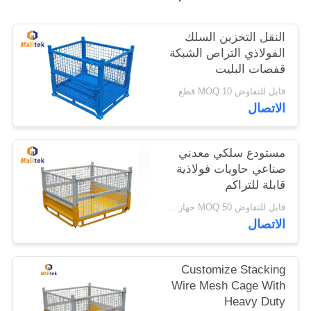
خريطة
النقل التخزين السلك
الفولاذي التراص الشبكة
الموقع
قفصات البليت
قابل للتفاوض MOQ:10 قطع
PRIVACY
الاتصال
POLICY
مستودع سلكي معدني
صناعي حاويات فولاذية
قابلة للتراكم
قابل للتفاوض MOQ:50 جهاز كمبيوتر شخصى
الاتصال
Customize Stacking
Wire Mesh Cage With
Heavy Duty