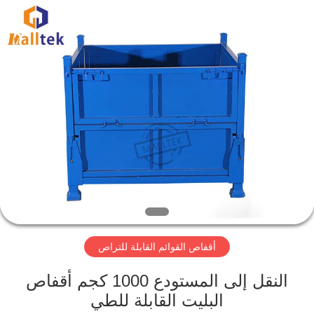
Suzhou
Malltek
Supply
China
Co.,Ltd..
All
Rights
Reserved.
الصفحة
الرئيسية
منتجات
أشرطة
فيديو
أقفاص القوائم القابلة للتراص
معلومات
عنا
النقل إلى المستودع 1000 كجم أقفاص
البليت القابلة للطي