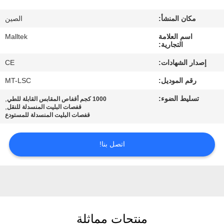
جولة
مكان المنشأ:
الصين
في
اسم العلامة
Malltek
المعمل
التجارية:
إصدار الشهادات:
CE
مراقبة
رقم الموديل:
MT-LSC
الجودة
تسليط الضوء:
,
1000 كجم أقفاص المقابس القابلة للطي
,
قفصات البليت المنسدلة للنقل
قفصات البليت المنسدلة للمستودع
اتصل
بنا
اتصل بنا!
أخبار
اطلب
منتجات مماثلة
اقتباس