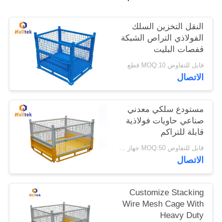
خريطة
النقل التخزين السلك
الفولاذي التراص الشبكة
الموقع
قفصات البليت
قابل للتفاوض MOQ:10 قطع
PRIVACY
الاتصال
POLICY
مستودع سلكي معدني
صناعي حاويات فولاذية
قابلة للتراكم
قابل للتفاوض MOQ:50 جهاز كمبيوتر شخصى
الاتصال
Customize Stacking
Wire Mesh Cage With
Heavy Duty