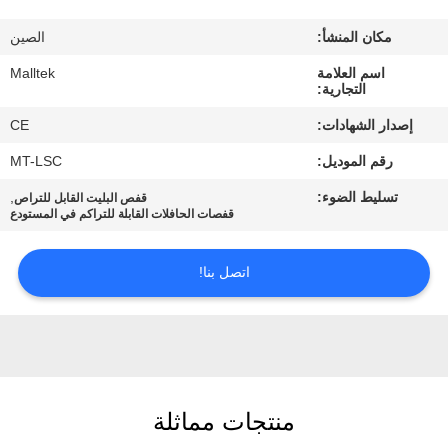
جولة
مكان المنشأ:
الصين
في
اسم العلامة
Malltek
المعمل
التجارية:
إصدار الشهادات:
CE
مراقبة
رقم الموديل:
MT-LSC
الجودة
تسليط الضوء:
,
قفص البليت القابل للتراص
قفصات الحافلات القابلة للتراكم في المستودع
اتصل
بنا
اتصل بنا!
أخبار
اطلب
منتجات مماثلة
اقتباس