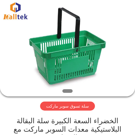
Suzhou
Malltek
Supply
China
Co.,Ltd..
All
Rights
Reserved.
الصفحة
الرئيسية
منتجات
أشرطة
فيديو
سلة تسوق سوبر ماركت
معلومات
عنا
الخضراء السعة الكبيرة سلة البقالة
البلاستيكية معدات السوبر ماركت مع