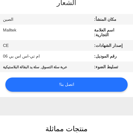
الشعار
جولة
في
مكان المنشأ:
الصين
المعمل
اسم العلامة
Malltek
التجارية:
مراقبة
إصدار الشهادات:
CE
الجودة
رقم الموديل:
ام تي-اس اس بي 06
تسليط الضوء:
,
عربة سلة التسوق
سلة يد البقالة البلاستيكية
اتصل
بنا
اتصل بنا!
أخبار
اطلب
منتجات مماثلة
اقتباس