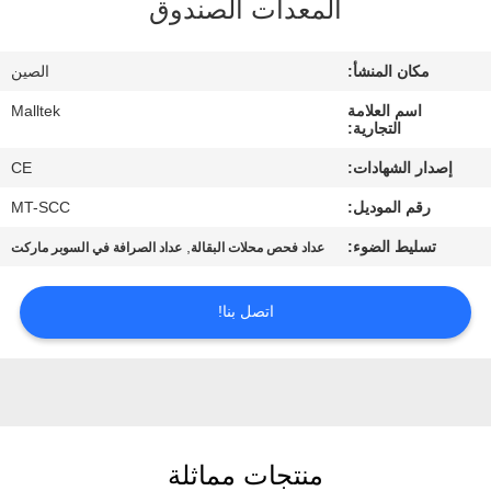
المعدات الصندوق
جولة
في
مكان المنشأ:
الصين
المعمل
اسم العلامة
Malltek
التجارية:
مراقبة
إصدار الشهادات:
CE
الجودة
رقم الموديل:
MT-SCC
تسليط الضوء:
,
عداد فحص محلات البقالة
عداد الصرافة في السوبر ماركت
اتصل
بنا
اتصل بنا!
أخبار
اطلب
منتجات مماثلة
اقتباس