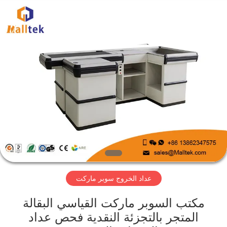
Suzhou
Malltek
Supply
China
Co.,Ltd..
All
Rights
Reserved.
الصفحة
الرئيسية
منتجات
أشرطة
فيديو
عداد الخروج سوبر ماركت
معلومات
عنا
مكتب السوبر ماركت القياسي البقالة
المتجر بالتجزئة النقدية فحص عداد