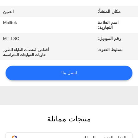
جولة
مكان المنشأ:
الصين
في
اسم العلامة
Malltek
المعمل
التجارية:
رقم الموديل:
MT-LSC
مراقبة
تسليط الضوء:
,
أقفاص المنصات القابلة للطي
الجودة
حاويات الفوليتات المتراصمة
اتصل بنا!
اتصل
بنا
أخبار
منتجات مماثلة
اطلب
اقتباس