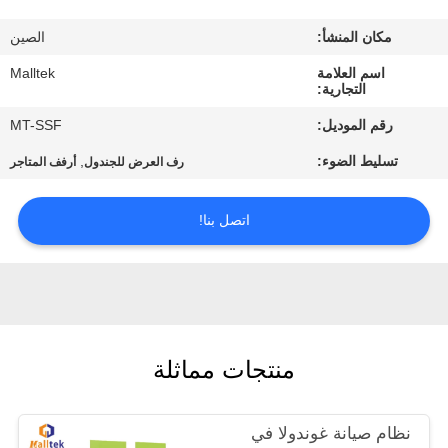
جولة
مكان المنشأ:
الصين
في
اسم العلامة
Malltek
المعمل
التجارية:
رقم الموديل:
MT-SSF
مراقبة
تسليط الضوء:
,
رف العرض للجندول
أرفف المتاجر
الجودة
اتصل بنا!
اتصل
بنا
أخبار
منتجات مماثلة
اطلب
نظام صيانة غوندولا في
اقتباس