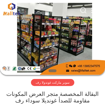
Suzhou
Malltek
Supply
China
Co.,Ltd..
All
Rights
Reserved.
الصفحة
الرئيسية
منتجات
أشرطة
فيديو
سوبر ماركت غوندولا رف
معلومات
عنا
البقالة المخصصة متجر العرض المكونات
مقاومة للصدأ غونديلا سوداء رف