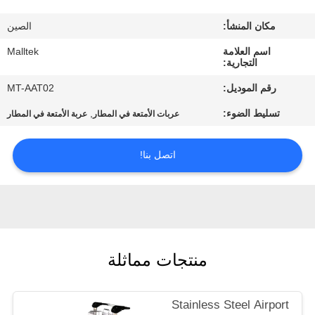
جولة
مكان المنشأ:
الصين
في
اسم العلامة
Malltek
المعمل
التجارية:
رقم الموديل:
MT-AAT02
مراقبة
تسليط الضوء:
,
عربات الأمتعة في المطار
عربة الأمتعة في المطار
الجودة
اتصل بنا!
اتصل
بنا
أخبار
منتجات مماثلة
اطلب
Stainless Steel Airport
اقتباس