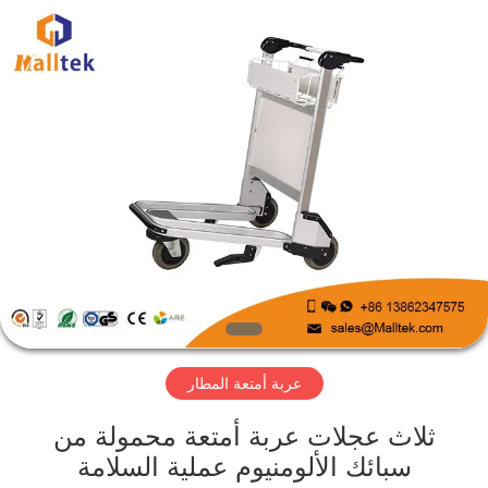
Suzhou
Malltek
Supply
China
Co.,Ltd..
All
Rights
Reserved.
الصفحة
الرئيسية
منتجات
أشرطة
فيديو
عربة أمتعة المطار
معلومات
عنا
ثلاث عجلات عربة أمتعة محمولة من
سبائك الألومنيوم عملية السلامة