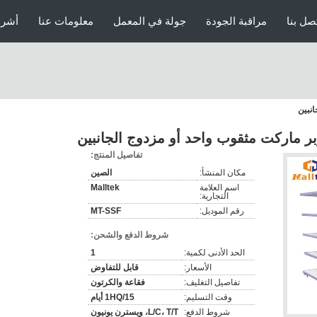
صل بنا
مراقبة الجودة
جولة في المعمل
معلومات عنا
أشرط
نبين
 ماركت مثقوب واحد أو مزدوج الجانبين
تفاصيل المنتج:
مكان المنشأ:
الصين
اسم العلامة
Malltek
التجارية:
رقم الموديل:
MT-SSF
شروط الدفع والشحن:
الحد الأدنى لكمية:
1
الأسعار:
قابل للتفاوض
تفاصيل التغليف:
فقاعة والكرتون
وقت التسليم:
1HQ/15 أيام
شروط الدفع:
L/C، T/T، ويسترن يونيون