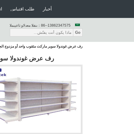
أخبار
طلب اقتباس
ات
86--13862347575
المبيعات والدعم الفنى：
Go
رف عرض غوندولا سوبر ماركت مثقوب واحد أو مزدوج الجا
رف عرض غوندولا سوبر