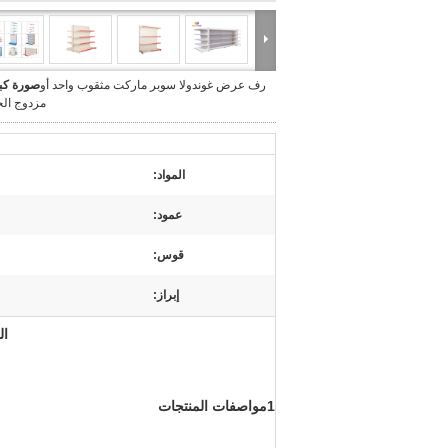
رف عرض غوندولا سوبر ماركت مثقوب واحد أو
صورة كبي
مزدوج الج
المواد:
عمود:
قوس:
إبراز:
ال
1مواصفات المنتجات