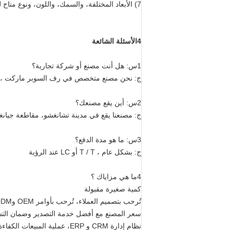
7) الأبعاد المختلفة، والسمك، واللون، ونوع متاح لنا
4الأسئلة الشائعة
1س: هل أنت مصنع أو شركة تجارية؟
ج: نحن مصنع متخصص في رف السوبر ماركت ، رف
2س: أين يقع مصنعك؟
ج: مصنعنا يقع في مدينة تشانغشو، مقاطعة جيان
3س: ما هو مدة الدفع؟
ج: بشكل عام ، T / T أو LC عند الرؤية
4ما هي مزاياك ؟
كمية صغيرة مقبولة
تُرحب بتصميم العملاء، تُرحب بأوامر OEM وODM.
سعر المصنع مع أفضل خدمة التصدير وضمان التس
نظام إدارة CRM و ERP، عملية المبيعات الكفاءة والبيانات الكمية الدقيقة في المخزون.