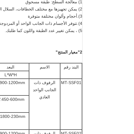
1) معالجة السطح: طبقة مسحوق
2) يمكن تجهيزها مع مختلف الخطافات، السلال المعلقة
3).أحجام وألوان مختلفة متوفرة
4).تتوفر الأجسام ذات الجانب الواحد أو المزدوجة
5) ، يمكن تغيير عدد الطبقة واللون كما طلبك.
2"معيار المنتج"
البند رقم
الاسم
البعد
L*W*H
MT-SSF01
الرفوف ذات
:900-1200mm
الجانب الواحد
العادي
:450-600mm
:1800-230mm
MT-SSF02
الرفوف ذات
:900-1200mm