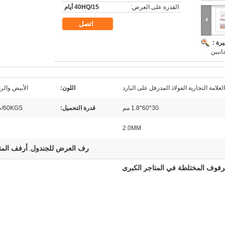
القدرة على العرض:
40HQ/15 أيام
اتصل
رة :
انبين
العلامة التجارية الفولاذ المدرفل على البارد
اللون:
الأبيض والر
30*60*1.8 مم
قدرة التحميل:
60KGS/طبقة
2.0MM
رف العرض للجندول
أرفف المت
,
رفوف المختلطة في المتاجر الكبرى