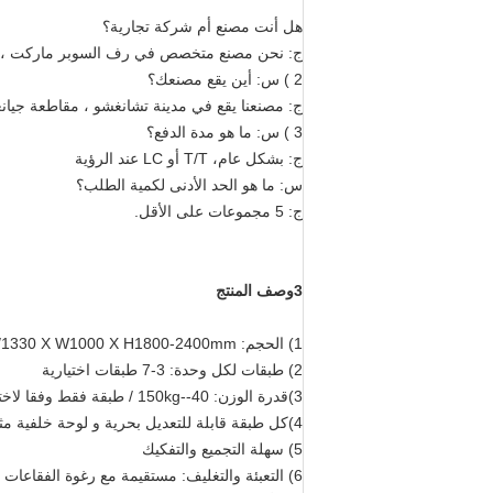
هل أنت مصنع أم شركة تجارية؟
ج: نحن مصنع متخصص في رف السوبر ماركت ، رف
2 ) س: أين يقع مصنعك؟
ج: مصنعنا يقع في مدينة تشانغشو ، مقاطعة جيا
3 ) س: ما هو مدة الدفع؟
ج: بشكل عام، T/T أو LC عند الرؤية
س: ما هو الحد الأدنى لكمية الطلب؟
ج: 5 مجموعات على الأقل.
3وصف المنتج
1) الحجم: L900/1200 /1330 X W1000 X H1800-2400mm
2) طبقات لكل وحدة: 3-7 طبقات اختيارية
3)قدرة الوزن: 40--150kg / طبقة فقط وفقا لاختيار المواد
4)كل طبقة قابلة للتعديل بحرية و لوحة خلفية مثقوبة للخطافات المعدنية
5) سهلة التجميع والتفكيك
6) التعبئة والتغليف: مستقيمة مع رغوة الفقاعات الملفوفة، والبعض الآخر مع الكرتون