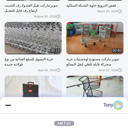
قفص الترويج حاوية الشبكة السلكية
سوبر ماركت ثقيل الغندولا رف الحديث
ارتفاع رف قابل للتعديل
March 20, 2025
August 06, 2024
00:15
00:40
سوبر ماركت مستودع لوجستيات عربة
عربة التسوق للسلع الغذائية من نوع
متحركة قابلة للطي لنقل البضائع
فولاذية جديدة
April 09, 2026
June 01, 2026
00:38
00:11
Tony
عربة التسوق ذات مستويين
عربة السوبر ماركت قابلة للطي باليد مع
عجلة البلاستيك
July 21, 2026
7:27 AM
March 18, 2026