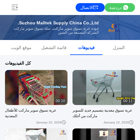
دردشة
الاتصال
Suzhou Malltek Supply China Co.,Ltd.
جودة عربة تسوق سوبر ماركت, سلة تسوق سوبر ماركت
الشركة المصنعة من الصين
المنزل
فيديوهات
قائمة التشغيل
موقع الويب
كل الفيديوهات
00:10
00:11
عربة تسوق معدنية بتصميم جديد للسوبر
عربة تسوق سوبر ماركت للأطفال
ماركت من أجلك
المعدنية
January 10, 2026
January 10, 2026